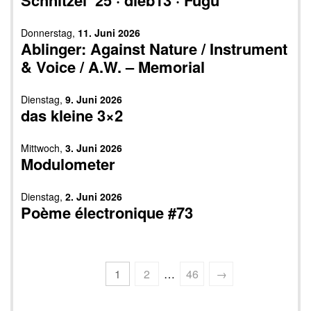
Schnitzel ’25 · dieb13 · Fugu
Donnerstag,
11. Juni 2026
Ablinger: Against Nature / Instrument
& Voice / A.W. – Memorial
Dienstag,
9. Juni 2026
das kleine 3×2
Mittwoch,
3. Juni 2026
Modulometer
Dienstag,
2. Juni 2026
Poème électronique #73
Seitennummerierung
1
2
…
46
→
der