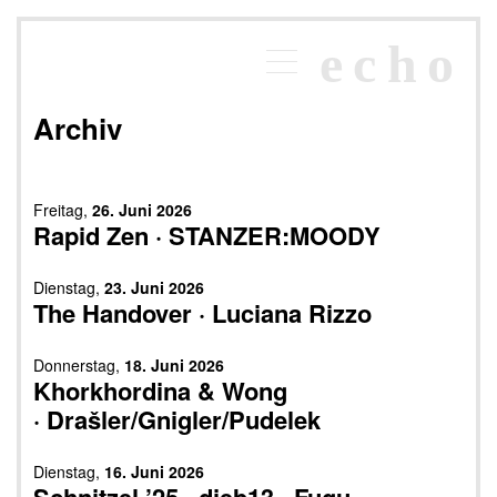
×
echo
Programm
echoraum
Archiv
Newsletter
Kontakt
Freitag,
26. Juni 2026
Rapid Zen · STANZER:MOODY
Dienstag,
23. Juni 2026
The Handover · Luciana Rizzo
Donnerstag,
18. Juni 2026
Khorkhordina & Wong
· Drašler/Gnigler/Pudelek
Dienstag,
16. Juni 2026