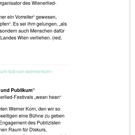
organisator des Wienerlied-
er ein Vorreiter“ gewesen,
en“. Es sei ihm gelungen, „als
, sondern auch Menschen dafür
Landes Wien verliehen. (red,
um-tod-von-werner-korn-
r und Publikum“
erlied-Festivals „wean hean“
ten Werner Korn, den wir so
bseitigen eine Bühne zu geben
s Engagement des Publizisten
inen Raum für Diskurs,