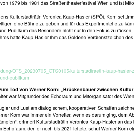
r von 1979 bis 1981 das Straßentheaterfestival Wien und ist Mit
ens Kulturstadträtin Veronica Kaup-Hasler (SPÖ), Korn sei „imm
tigen eine Bühne zu geben und für das Experimentelle zu kämpf
und Publikum das Besondere nicht nur in den Fokus zu rücken
ahres hatte Kaup-Hasler ihm das Goldene Verdienstzeichen des 
endung/OTS_20230705_OTS0105/kulturstadtraetin-kaup-hasler-z
-und-publikum
r zum Tod von Werner Korn: „Brückenbauer zwischen Kultu
talter war Mitgründer des Echoraum und Mitorganisator des Wien
gier und Lust am dialogischem, kooperativen Schaffen zeichne
rner Korn war immer ein Vorreiter, wenn es darum ging, dem A
kämpfen“, erinnert Kulturstadträtin Veronica Kaup-Hasler an da
em Echoraum, den er noch bis 2021 leitete, schuf Werner Korn e