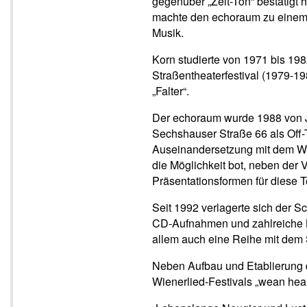
gegenüber „Zeit-Ton“ bestätigt 
machte den echoraum zu einem d
Musik.
Korn studierte von 1971 bis 198
Straßentheaterfestival (1979-19
„Falter“.
Der echoraum wurde 1988 von J
Sechshauser Straße 66 als Off-
Auseinandersetzung mit dem Werk
die Möglichkeit bot, neben der 
Präsentationsformen für diese T
Seit 1992 verlagerte sich der S
CD-Aufnahmen und zahlreiche K
allem auch eine Reihe mit dem
Neben Aufbau und Etablierung d
Wienerlied-Festivals „wean hea