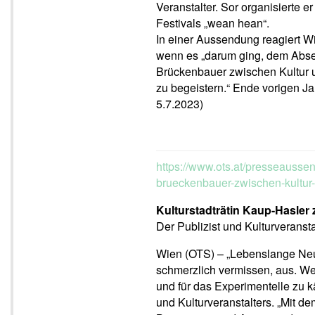
Veranstalter. Sor organisierte e
Festivals „wean hean“.
In einer Aussendung reagiert Wi
wenn es „darum ging, dem Absei
Brückenbauer zwischen Kultur 
zu begeistern.“ Ende vorigen J
5.7.2023)
https://www.ots.at/presseauss
brueckenbauer-zwischen-kultur
Kulturstadträtin Kaup-Hasle
Der Publizist und Kulturverans
Wien (OTS) – „Lebenslange Neu
schmerzlich vermissen, aus. We
und für das Experimentelle zu 
und Kulturveranstalters. „Mit d