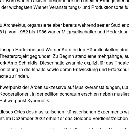
hat. Korn war ein aktiver, besonnener und uneitler Ermöglicher 
er wichtigsten Wiener Veranstaltungs- und Produktionsorte fü
2 Architektur, organisierte aber bereits während seiner Studien
81). Von 1982 bis 1986 war er Mitgesellschafter und Redakteur
oseph Hartmann und Werner Korn in den Räumlichkeiten einer 
Theaterprojekt gegründet. Zu Beginn stand eine mehrjährige, a
 Arno Schmidts. Dieser hatte zwar nie explizit für das Theate
Vertiefung in die Inhalte sowie deren Entwicklung und Erforsch
exte zu finden.
chwerpunkt der Arbeit sukzessive auf Musikveranstaltungen, u.a
ooperationen. In der edition echoraum erschien neben musikre
 Schwerpunkt Kybernetik.
ieses Ortes des musikalischen, künstlerischen Experiments wa
n“. Im Dezember 2022 erhielt er das Goldene Verdienstzeiche