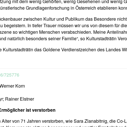
zung mit dem wenig Gehörten, wenig Gesehenen und wenig Ge
künstlerische Grundlagenforschung in Österreich etablieren konn
ückenbauer zwischen Kultur und Publikum das Besondere nicht 
begeistern. In tiefer Trauer müssen wir uns von diesem für die
rszene so wichtigen Menschen verabschieden. Meine Anteilnahm
d natürlich besonders seiner Familie“, so Kulturstadträtin Ver
e Kulturstadträtin das Goldene Verdienstzeichen des Landes W
706/725776
 Werner Korn
; Rainer Elstner
Ermöglicher ist verstorben
Alter von 71 Jahren verstorben, wie Sara Zlanabitnig, die Co-