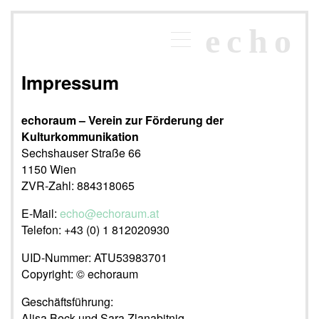
×
echo
Programm
echoraum
Impressum
Newsletter
Kontakt
echoraum – Verein zur Förderung der
Kulturkommunikation
Sechshauser Straße 66
1150 Wien
ZVR-Zahl: 884318065
E-Mail:
echo@echoraum.at
Telefon: +43 (0) 1 812020930
UID-Nummer: ATU53983701
Copyright: © echoraum
Geschäftsführung:
Alisa Beck und Sara Zlanabitnig