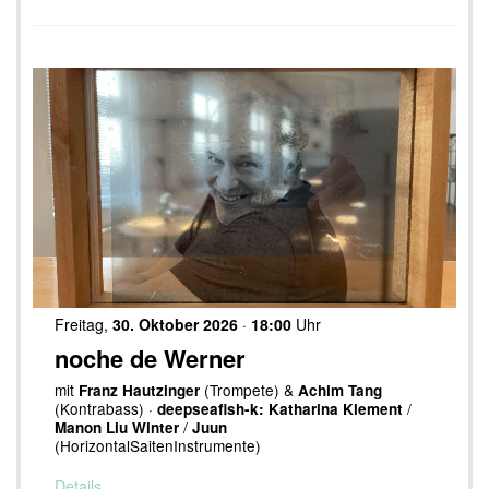
Freitag,
30. Oktober 2026
·
18:00
Uhr
noche de Werner
mit
(Trompete) &
Franz Hautzinger
Achim Tang
(Kontrabass) ·
/
deepseafish-k: Katharina Klement
/
Manon Liu Winter
Juun
(HorizontalSaitenInstrumente)
Details…