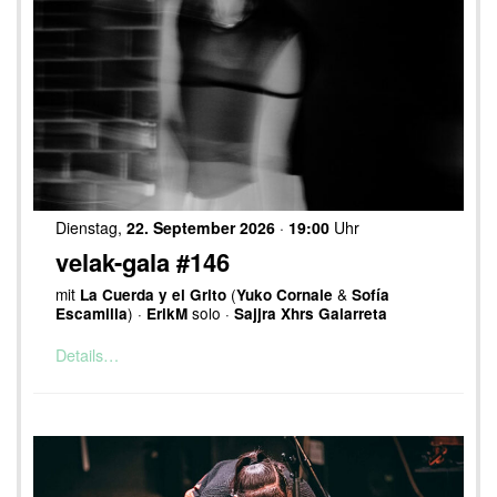
Dienstag,
22. September 2026
·
19:00
Uhr
velak-gala #146
mit
(
&
La Cuerda y el Grito
Yuko Cornale
Sofía
) ·
solo ·
Escamilla
ErikM
Sajjra Xhrs Galarreta
Details…