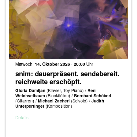
Mittwoch,
14. Oktober 2026
·
20:00
Uhr
snim: dauerpräsent. sendebereit.
reichweite erschöpft.
(Klavier, Toy Piano) /
Gloria Damijan
Reni
(Blockflöten) /
Weichselbaum
Bernhard Schöberl
(Gitarren) /
(Scivolo) /
Michael Zacherl
Judith
(Komposition)
Unterpertinger
Details…