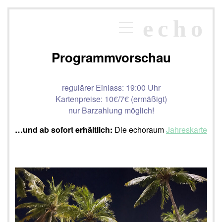
×
echo
Programm
echoraum
Programmvorschau
Newsletter
Kontakt
regulärer Einlass: 19:00 Uhr
Kartenpreise: 10€/7€ (ermäßigt)
nur Barzahlung möglich!
…und ab sofort erhältlich:
Die echoraum
Jahreskarte