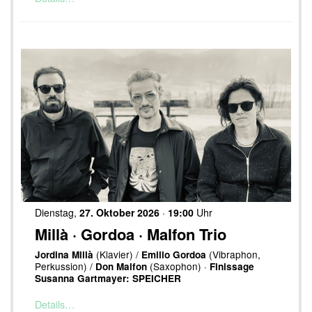
Dienstag,
27. Oktober 2026
·
19:00
Uhr
Millà · Gordoa · Malfon Trio
(Klavier) /
(Vibraphon,
Jordina Millà
Emilio Gordoa
Perkussion) /
(Saxophon) ·
Don Malfon
Finissage
Susanna Gartmayer: SPEICHER
Details…