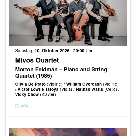
Samstag,
10. Oktober 2026
·
20:00
Uhr
Mivos Quartet
Morton Feldman – Piano and String
Quartet (1985)
(Violine) /
(Violine)
Olivia De Prato
William Overcash
/
(Viola) /
(Cello) /
Victor Lowrie Tafoya
Nathan Watts
(Klavier)
Vicky Chow
Details…