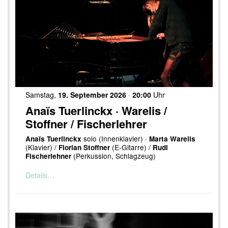
Samstag,
19. September 2026
·
20:00
Uhr
Anaïs Tuerlinckx · Warelis /
Stoffner / Fischerlehrer
solo (Innenklavier) ·
Anaïs Tuerlinckx
Marta Warelis
(Klavier) /
(E-Gitarre) /
Florian Stoffner
Rudi
(Perkussion, Schlagzeug)
Fischerlehner
Details…