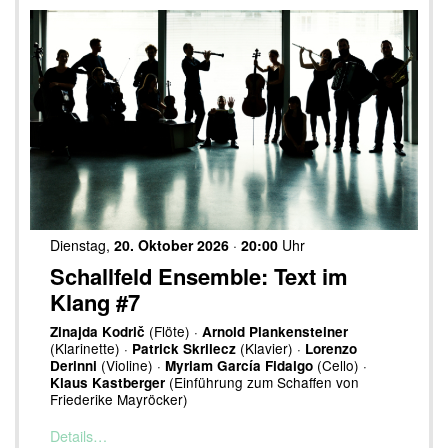
Dienstag,
20. Oktober 2026
·
20:00
Uhr
Schallfeld Ensemble: Text im
Klang #7
(Flöte) ·
Zinajda Kodrič
Arnold Plankensteiner
(Klarinette) ·
(Klavier) ·
Patrick Skrilecz
Lorenzo
(Violine) ·
(Cello) ·
Derinni
Myriam García Fidalgo
(Einführung zum Schaffen von
Klaus Kastberger
Friederike Mayröcker)
Details…