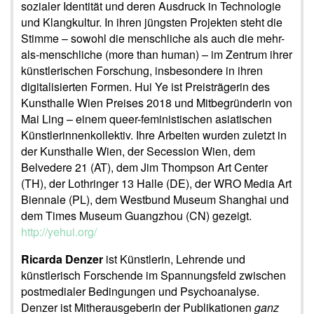
sozialer Identität und deren Ausdruck in Technologie
und Klangkultur. In ihren jüngsten Projekten steht die
Stimme – sowohl die menschliche als auch die mehr-
als-menschliche (more than human) – im Zentrum ihrer
künstlerischen Forschung, insbesondere in ihren
digitalisierten Formen. Hui Ye ist Preisträgerin des
Kunsthalle Wien Preises 2018 und Mitbegründerin von
Mai Ling – einem queer-feministischen asiatischen
Künstlerinnenkollektiv. Ihre Arbeiten wurden zuletzt in
der Kunsthalle Wien, der Secession Wien, dem
Belvedere 21 (AT), dem Jim Thompson Art Center
(TH), der Lothringer 13 Halle (DE), der WRO Media Art
Biennale (PL), dem Westbund Museum Shanghai und
dem Times Museum Guangzhou (CN) gezeigt.
http://yehui.org/
Ricarda Denzer
ist Künstlerin, Lehrende und
künstlerisch Forschende im Spannungsfeld zwischen
postmedialer Bedingungen und Psychoanalyse.
Denzer ist Mitherausgeberin der Publikationen
ganz