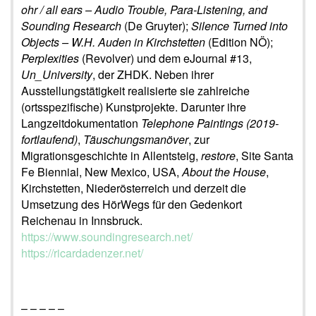
ohr / all ears – Audio Trouble, Para-Listening, and
Sounding Research
(De Gruyter);
Silence Turned into
Objects – W.H. Auden in Kirchstetten
(Edition NÖ);
Perplexities
(Revolver) und dem eJournal #13,
Un_University
, der ZHDK. Neben ihrer
Ausstellungstätigkeit realisierte sie zahlreiche
(ortsspezifische) Kunstprojekte. Darunter ihre
Langzeitdokumentation
Telephone Paintings (2019-
fortlaufend)
,
Täuschungsmanöver
, zur
Migrationsgeschichte in Allentsteig,
restore
, Site Santa
Fe Biennial, New Mexico, USA,
About the House
,
Kirchstetten, Niederösterreich und derzeit die
Umsetzung des HörWegs für den Gedenkort
Reichenau in Innsbruck.
https://www.soundingresearch.net/
https://ricardadenzer.net/
– – – – –