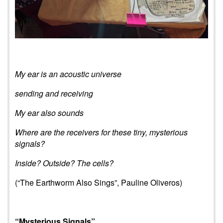
My ear is an acoustic universe
sending and receiving
My ear also sounds
Where are the receivers for these tiny, mysterious
signals?
Inside? Outside? The cells?
(“The Earthworm Also Sings”, Pauline Oliveros)
“Mysterious Signals”