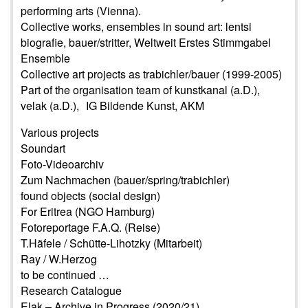
performing arts (Vienna).
Collective works, ensembles in sound art: lentsi
biografie, bauer/stritter, Weltweit Erstes Stimmgabel
Ensemble
Collective art projects as trabichler/bauer (1999-2005)
Part of the organisation team of kunstkanal (a.D.),
velak (a.D.), IG Bildende Kunst, AKM
Various projects
Soundart
Foto-Videoarchiv
Zum Nachmachen (bauer/spring/trabichler)
found objects (social design)
For Eritrea (NGO Hamburg)
Fotoreportage F.A.Q. (Reise)
T.Häfele / Schütte-Lihotzky (Mitarbeit)
Ray / W.Herzog
to be continued …
Research Catalogue
Elak – Archive in Progress (2020/21)