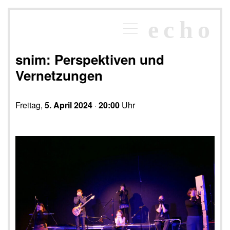
×
echo
Programm
echoraum
snim: Perspektiven und
Newsletter
Vernetzungen
Kontakt
Freitag,
5. April 2024
·
20:00
Uhr