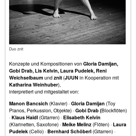
Duo znit
Konzepte und Kompositionen von
Gloria Damijan,
Gobi Drab, Lis Kelvin, Laura Pudelek, Reni
Weichselbaum
und
znit
(
JUUN
in Kooperation mit
Katharina Weinhuber
),
interpretiert und mitgestaltet von:
Manon Bancsich
(Klavier) ·
Gloria Damijan
(Toy
Pianos, Perkussion, Objekte) ·
Gobi Drab (
Blockflöten)
·
Klaus Haidl
(Gitarren) ·
Elisabeth Kelvin
(Klarinetten, Saxofone) ·
Meike Melinz
(Flöten) ·
Laura
Pudelek
(Cello) ·
Bernhard Schöberl
(Gitarren) ·