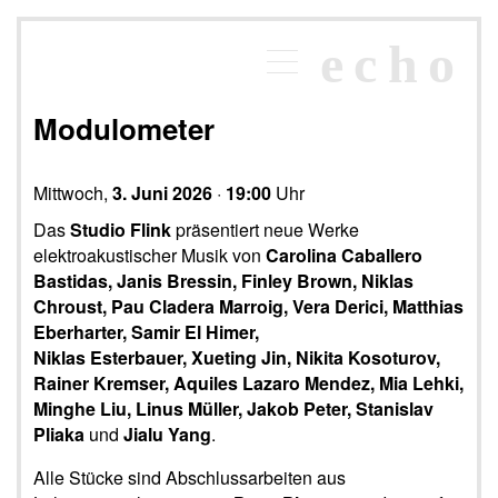
×
echo
Programm
echoraum
Modulometer
Newsletter
Kontakt
Mittwoch,
3. Juni 2026
·
19:00
Uhr
Das
Studio Flink
präsentiert neue Werke
elektroakustischer Musik von
Carolina Caballero
Bastidas, Janis Bressin, Finley Brown, Niklas
Chroust, Pau Cladera Marroig, Vera Derici, Matthias
Eberharter, Samir El Himer,
Niklas Esterbauer, Xueting Jin, Nikita Kosoturov,
Rainer Kremser, Aquiles Lazaro Mendez, Mia Lehki,
Minghe Liu, Linus Müller, Jakob Peter,
Stanislav
Pliaka
und
Jialu Yang
.
Alle Stücke sind Abschlussarbeiten aus