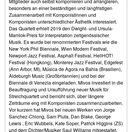
Mitglieder auch selbst komponieren und arrangieren,
besonders an einer beständigen und langfristigen
Zusammenarbeit mit Komponistinnen und
Komponisten unterschiedlicher Ästhetik interessiert.
Das Quartett erhielt 2019 den Dwight- und Ursula-
Mamlok-Preis für Interpretation zeitgenössischer
Musik. Es wurde bei renommierten Festivals wie die
New York Phil Biennale, Wien Modern Festival,
Newport Jazz Festival, Asphalt Festival, HellHOT!
Festival (Hongkong), Monterey Jazz Festival, Edgefest
(Ann Arbor, MI), Música de Agora na Bahia (Brasilien),
Aldeburgh Music (Großbritannien) und bei der
Biennale di Venezia eingeladen. Mivos investiert in die
Beauftragung und Uraufführung neuer Musik für
Streichquartett und bemüht sich, über längere
Zeiträume eng mit Komponisten zusammenzuarbeiten.
Vor kurzem hat Mivos bei neuen Werken von Jorge
Sanchez-Chiong, Sam Pluta, Dan Blake, George
Lewis , Eric Wubbels, Kate Soper, Patrick Higgins (ZS)
und dem Dichter/Musiker Saul Williams mitgestaltet.