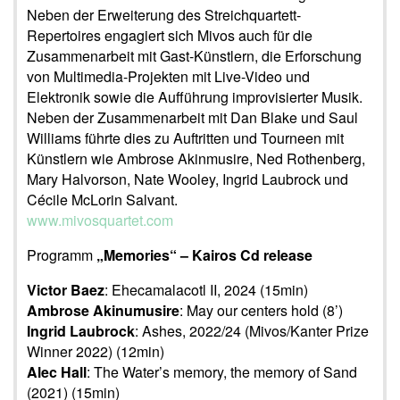
Neben der Erweiterung des Streichquartett-
Repertoires engagiert sich Mivos auch für die
Zusammenarbeit mit Gast-Künstlern, die Erforschung
von Multimedia-Projekten mit Live-Video und
Elektronik sowie die Aufführung improvisierter Musik.
Neben der Zusammenarbeit mit Dan Blake und Saul
Williams führte dies zu Auftritten und Tourneen mit
Künstlern wie Ambrose Akinmusire, Ned Rothenberg,
Mary Halvorson, Nate Wooley, Ingrid Laubrock und
Cécile McLorin Salvant.
www.mivosquartet.com
Programm
„Memories“ – Kairos Cd release
Victor Baez
: Ehecamalacotl II, 2024 (15min)
Ambrose Akinumusire
: May our centers hold (8’)
Ingrid Laubrock
: Ashes, 2022/24 (Mivos/Kanter Prize
Winner 2022) (12min)
Alec Hall
: The Water’s memory, the memory of Sand
(2021) (15min)