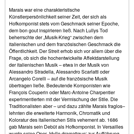
Marais war eine charakteristische
Künstlerpersönlichkeit seiner Zeit, der sich als
Hofkomponist stets vom Geschmack seiner Epoche,
dem bon gout inspirieren ließ. Nach Lullys Tod
beherrschte der „Musik-Krieg“ zwischen dem
italienischen und dem französischen Geschmack die
Öffentlichkeit. Der Streit erhob sich vor allem über die
Frage, ob sich die hochentwickelte Affektdarstellung
der italienischen Musik – etwa in der Musik von
Alessandro Stradella, Alessandro Scarlatti oder
Arcangelo Corelli – auf die französische Musik
übertragen ließe. Bedeutende Komponisten wie
François Couperin oder Marc-Antoine Charpentier
experimentierten mit der Vermischung der Stile. Die
Traditionalisten aber – und dazu zählte Marais fraglos–
lehnten die erweiterte Harmonik, Chromatik und
Koloratur des italienischen Stils vehement ab. 1686
gab Marais sein Debüt als Hofkomponist. In Versailles
wurde seine Oper ‚Idylle dramatique‘ zur Aufführung