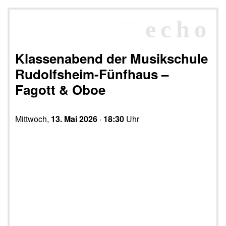
×
echo
Programm
echoraum
Klassenabend der Musikschule
Newsletter
Rudolfsheim-Fünfhaus –
Kontakt
Fagott & Oboe
Mittwoch,
13. Mai 2026
·
18:30
Uhr