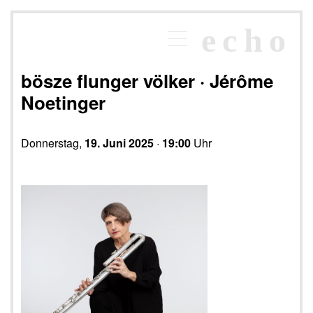
×
echo
Programm
echoraum
bösze flunger völker · Jérôme
Newsletter
Noetinger
Kontakt
Donnerstag,
19. Juni 2025
·
19:00
Uhr