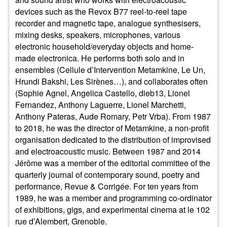
devices such as the Revox B77 reel-to-reel tape
recorder and magnetic tape, analogue synthesisers,
mixing desks, speakers, microphones, various
electronic household/everyday objects and home-
made electronica. He performs both solo and in
ensembles (Cellule d’Intervention Metamkine, Le Un,
Hrundi Bakshi, Les Sirènes…), and collaborates often
(Sophie Agnel, Angelica Castello, dieb13, Lionel
Fernandez, Anthony Laguerre, Lionel Marchetti,
Anthony Pateras, Aude Romary, Petr Vrba). From 1987
to 2018, he was the director of Metamkine, a non-profit
organisation dedicated to the distribution of improvised
and electroacoustic music. Between 1987 and 2014
Jérôme was a member of the editorial committee of the
quarterly journal of contemporary sound, poetry and
performance, Revue & Corrigée. For ten years from
1989, he was a member and programming co-ordinator
of exhibitions, gigs, and experimental cinema at le 102
rue d’Alembert, Grenoble.