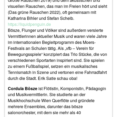
Große Rauschen 2019) und dem akustischen und
visuellen Rauschen, das man im Freien hört und sieht
(Das grüne Rauschen 2022), oft gemeinsam mit
Katharina Bihler und Stefan Scheib.
https://liquidpenguin.de
Bösze, Flunger und Völker sind außerdem versierte
Vermittlerinnen aktueller Musik und waren viele Jahre
im internationalen Begleitprogramm des Moers-
Festivals an Schulen tätig. Als „vfb – Verein für
Bewegungsspiele“ konzipiert das Trio Stücke, die von
verschiedenen Sportarten inspiriert sind. Sie spielen
zu einem Fußballspiel, setzen ein musikalisches
Tennismatch in Szene und vertonen eine Fahrradfahrt
durch die Stadt. Erik Satie schau oba!
Cordula Bösze
ist Flötistin, Komponistin, Pädagogin
und Musikvermittlerin. Sie studierte an der
Musikhochschule Wien Querflöte und gründete
mehrere Ensembles, darunter das bösze
salonorchester, mit dem sie mehr als 40