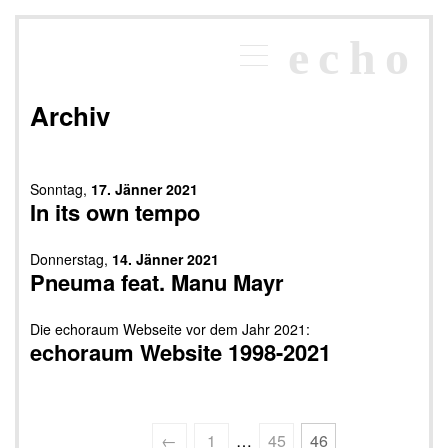
×
echo
Programm
echoraum
Archiv
Newsletter
Kontakt
Sonntag,
17. Jänner 2021
In its own tempo
Donnerstag,
14. Jänner 2021
Pneuma feat. Manu Mayr
Die echoraum Webseite vor dem Jahr 2021:
echoraum Website 1998-2021
Seitennummerierung
←
1
…
45
46