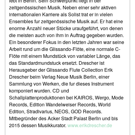
lebt in Berlin. Sein Schwerpunkt liegt in der
zeitgenössischen Musik. Neben einer sehr aktiven
internationalen Karriere als Solist trat er in vielen
Ensembles fur zeitgenössische Musik auf. Er hat eine
enorme Anzahl neuer Stücke uraufgeführt, von denen
die meisten auch von ihm in Auftrag gegeben wurden.
Ein besonderer Fokus in den letzten Jahren war seine
Arbeit rund um die Glissando-Flöte, eine normale C-
Flöte mit einem Mundstück von variabler Länge, das
das Standardmundstuck ersetzt. Drescher ist
Herausgeber der Glissando Flute Collection Erik
Drescher beim Verlag Neue Musik Berlin, einer
Sammlung von Werken, die fur dieses Instrument
komponiert wurden. CD und
Schallplattenproduktionen bei KAIROS, Wergo, Mode
Records, Edition Wandelweiser Records, World
Edition, Stradivarius, NEOS, GOD Records.
Mitbegründer des Acker Stadt Palast Berlin und bis
2015 dessen Musikkurator.
www.erikdrescher.de