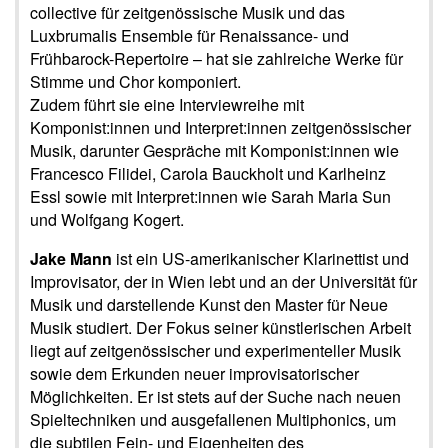
collective für zeitgenössische Musik und das
Luxbrumalis Ensemble für Renaissance- und
Frühbarock-Repertoire – hat sie zahlreiche Werke für
Stimme und Chor komponiert.
Zudem führt sie eine Interviewreihe mit
Komponist:innen und Interpret:innen zeitgenössischer
Musik, darunter Gespräche mit Komponist:innen wie
Francesco Filidei, Carola Bauckholt und Karlheinz
Essl sowie mit Interpret:innen wie Sarah Maria Sun
und Wolfgang Kogert.
Jake Mann
ist ein US-amerikanischer Klarinettist und
Improvisator, der in Wien lebt und an der Universität für
Musik und darstellende Kunst den Master für Neue
Musik studiert. Der Fokus seiner künstlerischen Arbeit
liegt auf zeitgenössischer und experimenteller Musik
sowie dem Erkunden neuer improvisatorischer
Möglichkeiten. Er ist stets auf der Suche nach neuen
Spieltechniken und ausgefallenen Multiphonics, um
die subtilen Fein- und Eigenheiten des