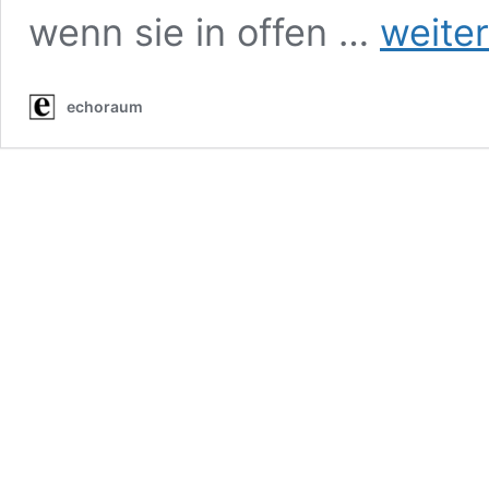
Ein
wenn sie in offen …
weite
Fest
für
Werner
echoraum
Korn