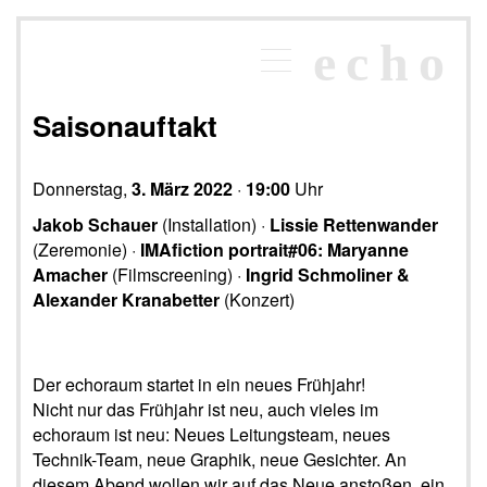
×
echo
Programm
echoraum
Saisonauftakt
Newsletter
Kontakt
Donnerstag,
3. März 2022
·
19:00
Uhr
Jakob Schauer
(Installation) ·
Lissie Rettenwander
(Zeremonie) ·
IMAfiction portrait#06: Maryanne
Amacher
(Filmscreening) ·
Ingrid Schmoliner &
Alexander Kranabetter
(Konzert)
Der echoraum startet in ein neues Frühjahr!
Nicht nur das Frühjahr ist neu, auch vieles im
echoraum ist neu: Neues Leitungsteam, neues
Technik-Team, neue Graphik, neue Gesichter. An
diesem Abend wollen wir auf das Neue anstoßen, ein