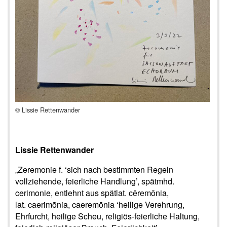
© Lissie Rettenwander
Lissie Rettenwander
„Zeremonie f. ‘sich nach bestimmten Regeln
vollziehende, feierliche Handlung’, spätmhd.
cerimonie, entlehnt aus spätlat. cēremōnia,
lat. caerimōnia, caeremōnia ‘heilige Verehrung,
Ehrfurcht, heilige Scheu, religiös-feierliche Haltung,