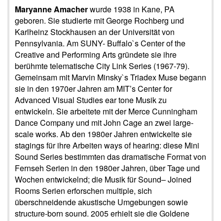
Maryanne Amacher
wurde 1938 in Kane, PA
geboren. Sie studierte mit George Rochberg und
Karlheinz Stockhausen an der Universität von
Pennsylvania. Am SUNY- Buffalo`s Center of the
Creative and Performing Arts gründete sie ihre
berühmte telematische City Link Series (1967-79).
Gemeinsam mit Marvin Minsky`s Triadex Muse begann
sie in den 1970er Jahren am MIT’s Center for
Advanced Visual Studies ear tone Musik zu
entwickeln. Sie arbeitete mit der Merce Cunningham
Dance Company und mit John Cage an zwei large-
scale works. Ab den 1980er Jahren entwickelte sie
stagings für ihre Arbeiten ways of hearing: diese Mini
Sound Series bestimmten das dramatische Format von
Fernseh Serien in den 1980er Jahren, über Tage und
Wochen entwickelnd; die Musik für Sound– Joined
Rooms Serien erforschen multiple, sich
überschneidende akustische Umgebungen sowie
structure-born sound. 2005 erhielt sie die Goldene