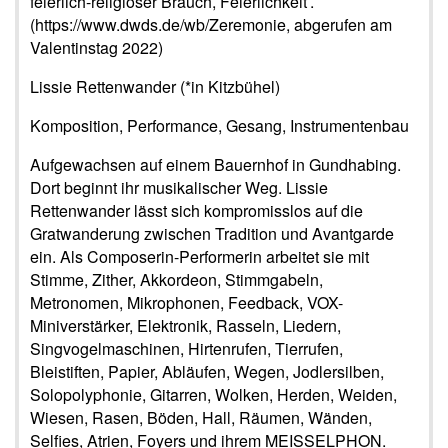
feierlich-religiöser Brauch, Feierlichkeit’.
(https://www.dwds.de/wb/Zeremonie, abgerufen am
Valentinstag 2022)
Lissie Rettenwander (*in Kitzbühel)
Komposition, Performance, Gesang, Instrumentenbau
Aufgewachsen auf einem Bauernhof in Gundhabing.
Dort beginnt ihr musikalischer Weg. Lissie
Rettenwander lässt sich kompromisslos auf die
Gratwanderung zwischen Tradition und Avantgarde
ein. Als Composerin-Performerin arbeitet sie mit
Stimme, Zither, Akkordeon, Stimmgabeln,
Metronomen, Mikrophonen, Feedback, VOX-
Miniverstärker, Elektronik, Rasseln, Liedern,
Singvogelmaschinen, Hirtenrufen, Tierrufen,
Bleistiften, Papier, Abläufen, Wegen, Jodlersilben,
Solopolyphonie, Gitarren, Wolken, Herden, Weiden,
Wiesen, Rasen, Böden, Hall, Räumen, Wänden,
Selfies, Atrien, Foyers und ihrem MEISSELPHON.