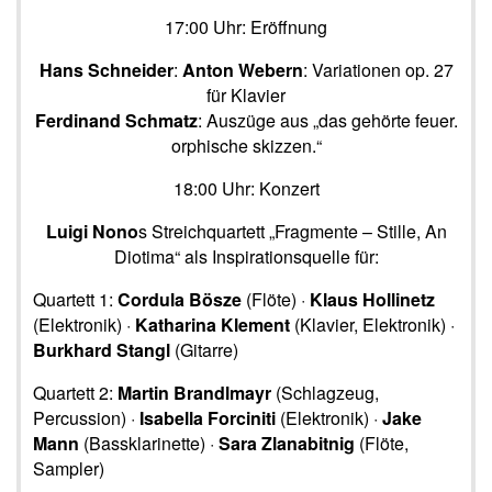
17:00 Uhr: Eröffnung
Hans Schneider
:
Anton Webern
: Variationen op. 27
für Klavier
Ferdinand Schmatz
: Auszüge aus „das gehörte feuer.
orphische skizzen.“
18:00 Uhr: Konzert
Luigi Nono
s Streichquartett „Fragmente – Stille, An
Diotima“ als Inspirationsquelle für:
Quartett 1:
Cordula Bösze
(Flöte) ·
Klaus Hollinetz
(Elektronik) ·
Katharina Klement
(Klavier, Elektronik) ·
Burkhard Stangl
(Gitarre)
Quartett 2:
Martin Brandlmayr
(Schlagzeug,
Percussion) ·
Isabella Forciniti
(Elektronik) ·
Jake
Mann
(Bassklarinette) ·
Sara Zlanabitnig
(Flöte,
Sampler)