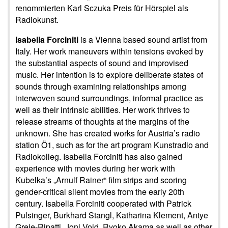
renommierten Karl Sczuka Preis für Hörspiel als
Radiokunst.
Isabella Forciniti
is a Vienna based sound artist from
Italy. Her work maneuvers within tensions evoked by
the substantial aspects of sound and improvised
music. Her intention is to explore deliberate states of
sounds through examining relationships among
interwoven sound surroundings, informal practice as
well as their intrinsic abilities. Her work thrives to
release streams of thoughts at the margins of the
unknown. She has created works for Austria’s radio
station Ö1, such as for the art program Kunstradio and
Radiokolleg. Isabella Forciniti has also gained
experience with movies during her work with
Kubelka’s „Arnulf Rainer“ film strips and scoring
gender-critical silent movies from the early 20th
century. Isabella Forciniti cooperated with Patrick
Pulsinger, Burkhard Stangl, Katharina Klement, Antye
Greie-Ripatti, Joni Void, Ryoko Akama as well as other