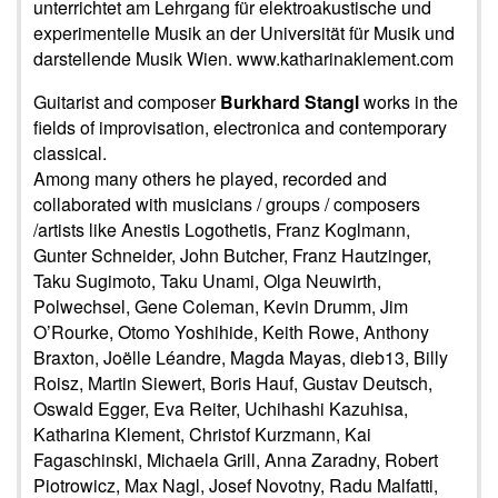
unterrichtet am Lehrgang für elektroakustische und
experimentelle Musik an der Universität für Musik und
darstellende Musik Wien. www.katharinaklement.com
Guitarist and composer
Burkhard Stangl
works in the
fields of improvisation, electronica and contemporary
classical.
Among many others he played, recorded and
collaborated with musicians / groups / composers
/artists like Anestis Logothetis, Franz Koglmann,
Gunter Schneider, John Butcher, Franz Hautzinger,
Taku Sugimoto, Taku Unami, Olga Neuwirth,
Polwechsel, Gene Coleman, Kevin Drumm, Jim
O’Rourke, Otomo Yoshihide, Keith Rowe, Anthony
Braxton, Joëlle Léandre, Magda Mayas, dieb13, Billy
Roisz, Martin Siewert, Boris Hauf, Gustav Deutsch,
Oswald Egger, Eva Reiter, Uchihashi Kazuhisa,
Katharina Klement, Christof Kurzmann, Kai
Fagaschinski, Michaela Grill, Anna Zaradny, Robert
Piotrowicz, Max Nagl, Josef Novotny, Radu Malfatti,