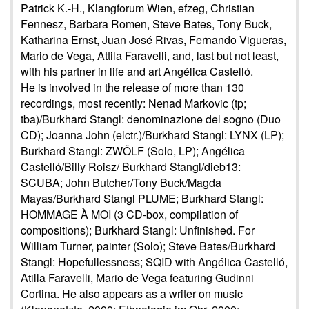
Patrick K.-H., Klangforum Wien, efzeg, Christian
Fennesz, Barbara Romen, Steve Bates, Tony Buck,
Katharina Ernst, Juan José Rivas, Fernando Vigueras,
Mario de Vega, Attila Faravelli, and, last but not least,
with his partner in life and art Angélica Castelló.
He is involved in the release of more than 130
recordings, most recently: Nenad Markovic (tp;
tba)/Burkhard Stangl: denominazione del sogno (Duo
CD); Joanna John (elctr.)/Burkhard Stangl: LYNX (LP);
Burkhard Stangl: ZWÖLF (Solo, LP); Angélica
Castelló/Billy Roisz/ Burkhard Stangl/dieb13:
SCUBA; John Butcher/Tony Buck/Magda
Mayas/Burkhard Stangl PLUME; Burkhard Stangl:
HOMMAGE À MOI (3 CD-box, compilation of
compositions); Burkhard Stangl: Unfinished. For
William Turner, painter (Solo); Steve Bates/Burkhard
Stangl: Hopefullessness; SQID with Angélica Castelló,
Atilla Faravelli, Mario de Vega featuring Gudinni
Cortina. He also appears as a writer on music