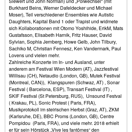
Siewert und John Norman) und „Polwechsel“ (mit
Burkhard Beins, Werner Dafeldecker und Michael
Moser), Teil verschiedener Ensembles wie Autistic
Daughters, Kapital Band 1 oder Trapist und widmete
sich Kollaborationen mit Otomo Yoshihide, ErikM, Mats
Gustafsson, Elisabeth Harnik, Fritz Hauser, David
Sylvian, Sophia Jernberg, Howe Gelb, John Tilbury,
Sachiko M, Christian Fennesz, Ken Vandermark, Paul
Lovens und vielen mehr.
Zahlreiche Konzerte im In- und Ausland, unter
anderem am Festival Wien Modern (AT), Jazzfestival
Willisau (CH), Netaudio (London, GB), Mutek Festival
(Montreal, CAN)), Klangspuren (Schwaz, AT) , Sonar
Festival ( Barcelona, ESP), Transart Festival (IT) ,
SKIF Festival (St Petersburg, RUS), Unsound Festval
( Krakau, PL), Sonic Protest ( Paris, FRA),
Musikprotokoll im steirischen Herbst (Graz, AT), ZKM
(Karlsruhe, DE), BBC Proms (London, GB), Centre
Pompidou (Paris, FRA), und viele mehr. 2018 erhielt
er für sein Hörstück „Vive les fantômes“ den