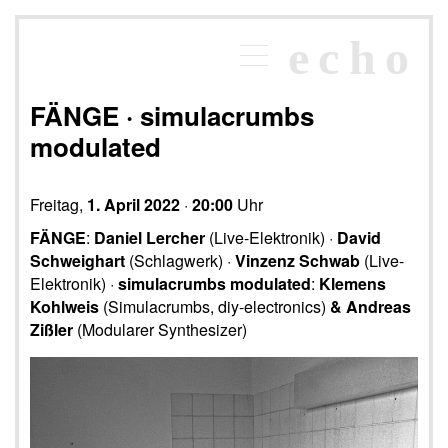
×
echo
Programm
echoraum
FÄNGE · simulacrumbs
Newsletter
modulated
Kontakt
Freitag,
1. April 2022
·
20:00
Uhr
FÄNGE
:
Daniel Lercher
(Live-Elektronik) ·
David
Schweighart
(Schlagwerk) ·
Vinzenz Schwab
(Live-
Elektronik) ·
simulacrumbs modulated
:
Klemens
Kohlweis
(Simulacrumbs, diy-electronics)
& Andreas
Zißler
(Modularer Synthesizer)