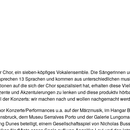
er Chor, ein sieben-köpfiges Vokalensemble. Die Sängerinnen 
prechen 13 Sprachen und kommen aus unterschiedlichen musi
onen auf die sich der Chor spezialisiert hat, erhalten diese Vie
zente und Akzentuierungen zu lenken und diese produktiv hörba
il der Konzerts: wir machen nach und wollen nachgemacht wer
hor Konzerte/Performances u.a. auf der Märzmusik, im Hangar B
Innsbruck, dem Museu Serralves Porto und der Galerie Lungo
ng Dunes beteiligt, einem Gesellschaftsspiel von Nicholas Bu