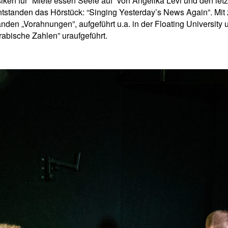
ken für “Miete essen Seele auf” von Angelika Levi und den let
ntstanden das Hörstück: “Singing Yesterday’s News Again”. Mit 
anden „Vorahnungen”, aufgeführt u.a. in der Floating University 
abische Zahlen” uraufgeführt.